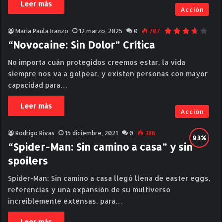
Leer más
Acción
Maria Paula Iranzo
12 marzo, 2025
0
707
“Novocaine: Sin Dolor” Crítica
No importa cuán protegidos creemos estar, la vida
siempre nos va a golpear, y existen personas con mayor
capacidad para…
Leer más
Acción
Rodrigo Rivas
15 diciembre, 2021
0
386
“Spider-Man: Sin camino a casa” y sin
spoilers
Spider-Man: Sin camino a casa llegó llena de easter eggs,
referencias y una expansión de su multiverso
increíblemente extensas, para…
Leer más