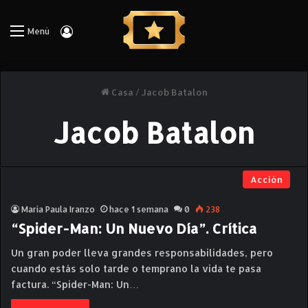
Iniciar Sesión
Menú
Casa
/
Jacob Batalon
Jacob Batalon
Acción
Maria Paula Iranzo
hace 1 semana
0
238
“Spider-Man: Un Nuevo Día”. Crítica
Un gran poder lleva grandes responsabilidades, pero
cuando estás solo tarde o temprano la vida te pasa
factura. “Spider-Man: Un…