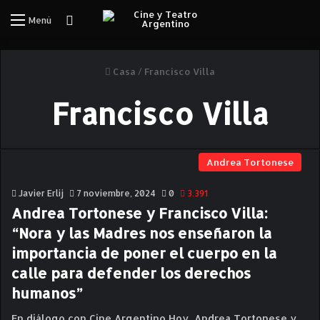
Iniciar Sesión
Menú
Casa
/
Francisco Villa
Francisco Villa
Andrea Tortonese
Javier Erlij
7 noviembre, 2024
0
3.391
Andrea Tortonese y Francisco Villa:
“Nora y las Madres nos enseñaron la
importancia de poner el cuerpo en la
calle para defender los derechos
humanos”
En diálogo con Cine Argentino Hoy, Andrea Tortonese y