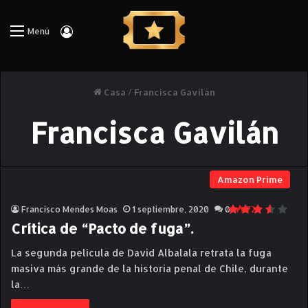
Iniciar Sesión
Menú
Casa
/
Francisca Gavilán
Francisca Gavilán
Amazon Prime
Francisco Mendes Moas
1 septiembre, 2020
0
722
Crítica de “Pacto de fuga”.
La segunda película de David Albalala retrata la fuga
masiva más grande de la historia penal de Chile, durante
la…