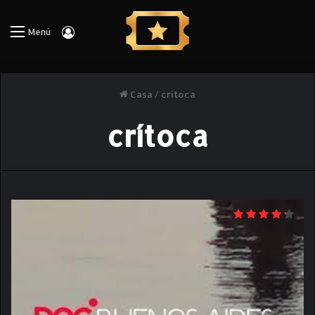
Iniciar Sesión
Menú
Casa
/
crítoca
crítoca