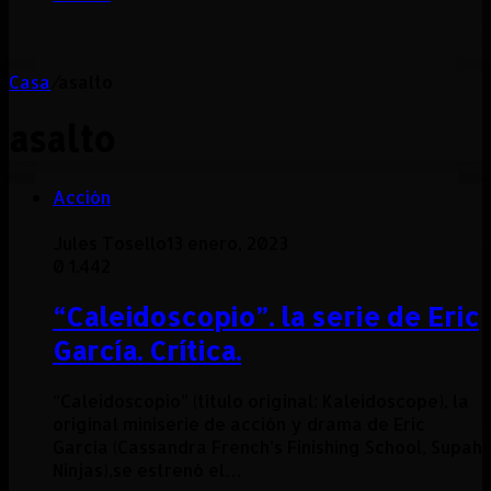
Casa
/
asalto
asalto
Acción
Jules Tosello
13 enero, 2023
0
1.442
“Caleidoscopio”. la serie de Eric
García. Crítica.
“Caleidoscopio” (título original: Kaleidoscope), la
original miniserie de acción y drama de Eric
García (Cassandra French’s Finishing School, Supah
Ninjas),se estrenó el…