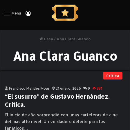
Iniciar Sesión
Menú
Casa
/
Ana Clara Guanco
Ana Clara Guanco
Critica
Francisco Mendes Moas
21 enero, 2026
0
381
“El susurro” de Gustavo Hernández.
Crítica.
El inicio de año sorprendió con unas carteleras de cine
del más alto nivel. Un verdadero deleite para los
fanáticos…