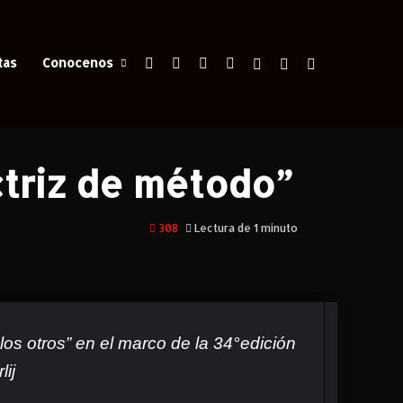
Facebook
X
YouTube
Instagram
Iniciar Sesión
Switch skin
Buscar
tas
Conocenos
odo”
ctriz de método”
308
Lectura de 1 minuto
los otros”
en el marco de la 34°edición
lij