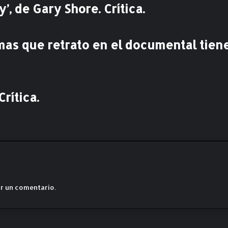
’, de Gary Shore. Crítica.
S
e
m
a
imas que retrato en el documental tien
n
a
S
a
rítica.
n
g
r
i
e
n
t
o
.
r un comentario.