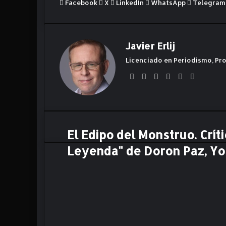
Facebook
X
LinkedIn
WhatsApp
Telegram
Javier Erlij
Licenciado en Periodismo, Pro
Siti
Fa
X
Lin
Yo
Ins
o
ce
ke
uT
ta
we
bo
dIn
ub
gr
b
ok
e
am
El Edipo del Monstruo. Crít
E
l
Leyenda" de Doron Paz, Yo
E
d
i
p
o
d
e