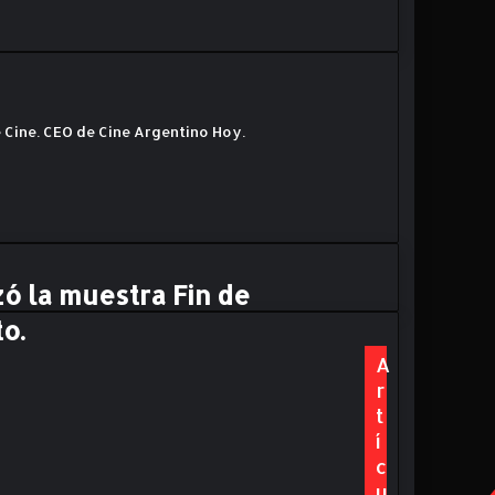
 Cine. CEO de Cine Argentino Hoy.
zó la muestra Fin de
o.
A
r
t
í
c
u