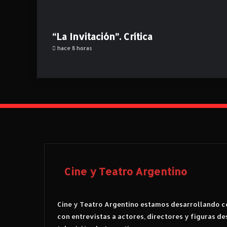
P
r
a
r
z
a
“La Invitación”. Crítica
,
r
Y
hace 8 horas
o
a
v
P
a
z
Cine y Teatro Argentino
Cine y Teatro Argentino estamos desarrollando co
con entrevistas a actores, directores y figuras de