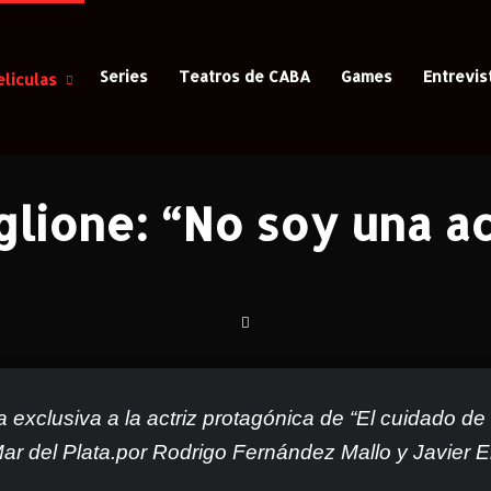
Series
Teatros de CABA
Games
Entrevis
eliculas
sa
/
Todo
/
Cine
/
Sofía Gala Castiglione: “No soy una actriz de mét
iglione: “No soy una a
 exclusiva a la actriz protagónica de
“El cuidado de 
ar del Plata.por Rodrigo Fernández Mallo y Javier Er