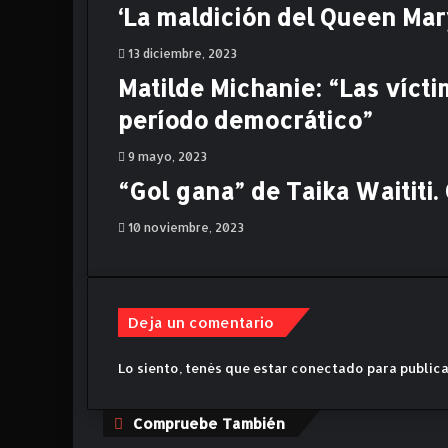
‘La maldición del Queen Mary
l
e
13 diciembre, 2023
m
:
Matilde Michanie: “Las víct
L
período democrático”
a
L
9 mayo, 2023
e
“Gol gana” de Taika Waititi. C
y
e
n
10 noviembre, 2023
d
a
"
d
Deja un comentario
e
D
Lo siento, tenés que estar
conectado
para publica
o
r
o
C
Compruebe También
n
e