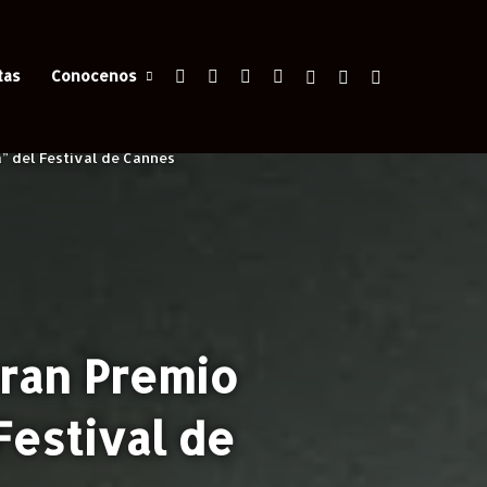
Facebook
X
YouTube
Instagram
Iniciar Sesión
Switch skin
Buscar
tas
Conocenos
” del Festival de Cannes
Gran Premio
Festival de