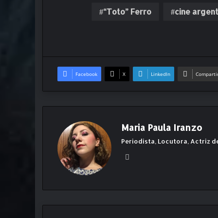
“Toto” Ferro
cine argent
Facebook
X
LinkedIn
Compartir
Maria Paula Iranzo
Periodista, Locutora, Actriz d
Ins
ta
gr
am