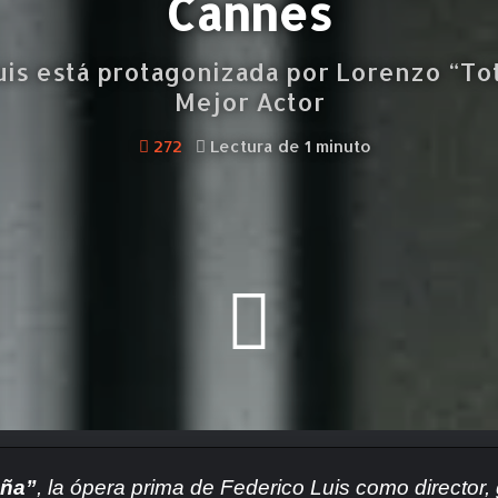
Cannes
uis está protagonizada por Lorenzo “To
Mejor Actor
272
Lectura de 1 minuto
aña”
, la ópera prima de Federico Luis como director,