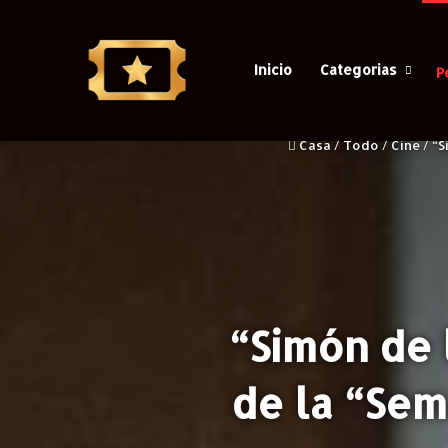
Inicio
Categorias
P
Casa
/
Todo
/
Cine
/
“S
“Simón de 
de la “Sem