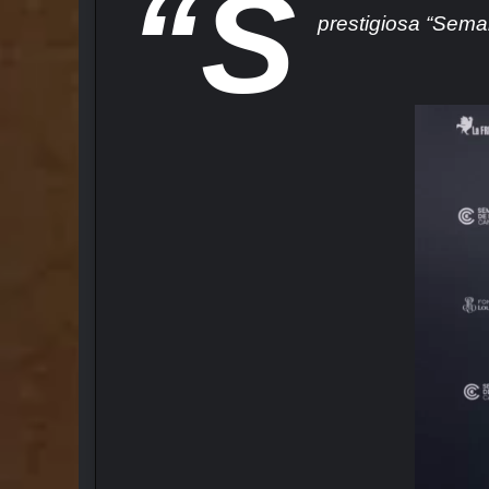
“S
prestigiosa “Seman