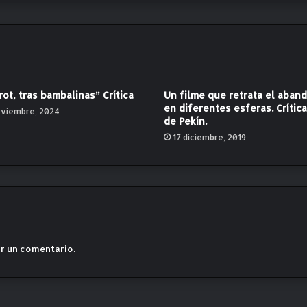
o
l
e
n
c
i
ot, tras bambalinas” Crítica
Un filme que retrata el aban
a
en diferentes esferas. Crític
oviembre, 2024
,
de Pekín.
e
17 diciembre, 2019
l
c
u
e
r
p
o
y
r un comentario.
e
l
a
m