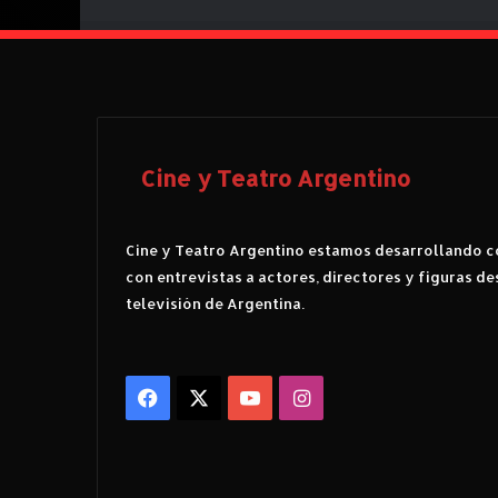
e
n
d
e
r
Cine y Teatro Argentino
Cine y Teatro Argentino estamos desarrollando co
con entrevistas a actores, directores y figuras de
televisión de Argentina.
Facebook
X
YouTube
Instagram