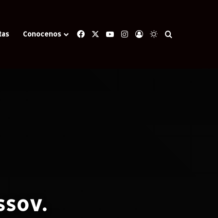
Facebook
X
YouTube
Instagram
Iniciar Sesión
Switch skin
Buscar
tas
Conocenos
ssov.