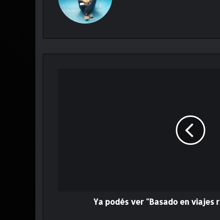
Y
a
p
o
d
é
s
v
e
r
"
B
a
Ya podés ver "Basado en viajes r
s
a