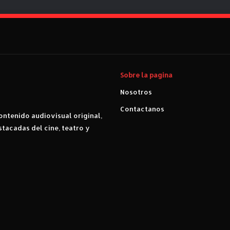
o
r
.
"
P
u
t
Sobre la pagina
a
s
Nosotros
"
Contactanos
.
ntenido audiovisual original,
stacadas del cine, teatro y