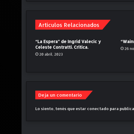
d
o
e
Artículos Relacionados
n
v
i
“La Espera” de Ingrid Valecic y
“Wainr
a
Celeste Contratti. Crítica.
26 n
j
20 abril, 2023
e
s
r
e
a
l
e
Deja un comentario
s
"
Lo siento, tenés que estar
conectado
para publica
e
n
B
l