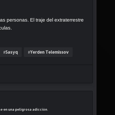
 personas. El traje del extraterrestre
culas.
Sasyq
Yerden Telemissov
se en una peligrosa adicción.