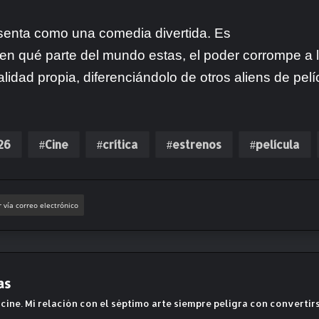
senta como una comedia divertida. Es
n qué parte del mundo estas, el poder corrompe a las
idad propia, diferenciándolo de otros aliens de pelí
26
Cine
crítica
estrenos
película
 vía correo electrónico
as
cine. Mi relación con el séptimo arte siempre peligra con convertir