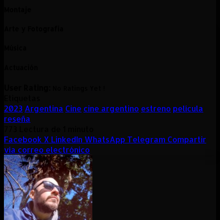
Montaje
Arte y Fotografia
Música
Actuación
User Rating:
No Ratings Yet !
Etiquetas
2023
Argentina
Cine
cine argentino
estreno
película
reseña
773
Lectura de 1 minuto
Facebook
X
LinkedIn
WhatsApp
Telegram
Compartir
vía correo electrónico