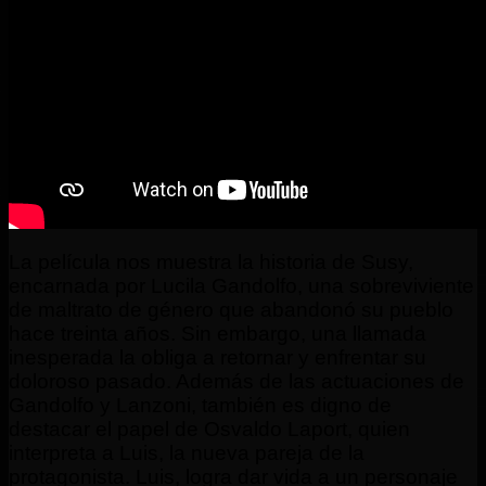
La película nos muestra la historia de Susy,
encarnada por Lucila Gandolfo, una sobreviviente
de maltrato de género que abandonó su pueblo
hace treinta años. Sin embargo, una llamada
inesperada la obliga a retornar y enfrentar su
doloroso pasado. Además de las actuaciones de
Gandolfo y Lanzoni, también es digno de
destacar el papel de Osvaldo Laport, quien
interpreta a Luis, la nueva pareja de la
protagonista. Luis, logra dar vida a un personaje