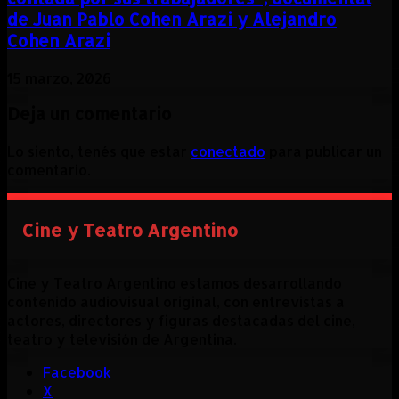
de Juan Pablo Cohen Arazi y Alejandro
Cohen Arazi
15 marzo, 2026
Deja un comentario
Lo siento, tenés que estar
conectado
para publicar un
comentario.
Cine y Teatro Argentino
Cine y Teatro Argentino estamos desarrollando
contenido audiovisual original, con entrevistas a
actores, directores y figuras destacadas del cine,
teatro y televisión de Argentina.
Facebook
X