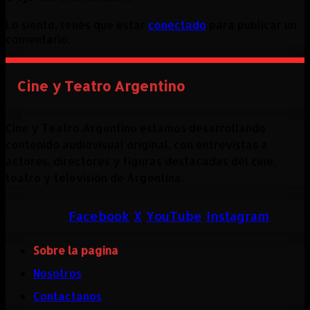
Lo siento, tenés que estar
conectado
para publicar un
comentario.
Cine y Teatro Argentino
Cine y Teatro Argentino estamos desarrollando
contenido audiovisual original, con entrevistas a
actores, directores y figuras destacadas del cine,
teatro y televisión de Argentina.
Facebook
X
YouTube
Instagram
Sobre la pagina
Nosotros
Contactanos