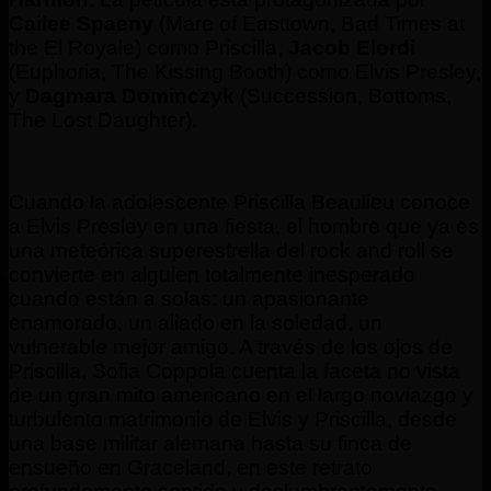
Cailee Spaeny
(Mare of Easttown, Bad Times at
the El Royale) como Priscilla,
Jacob Elordi
(Euphoria, The Kissing Booth) como Elvis Presley,
y
Dagmara Dominczyk
(Succession, Bottoms,
The Lost Daughter).
Cuando la adolescente Priscilla Beaulieu conoce
a Elvis Presley en una fiesta, el hombre que ya es
una meteórica superestrella del rock and roll se
convierte en alguien totalmente inesperado
cuando están a solas: un apasionante
enamorado, un aliado en la soledad, un
vulnerable mejor amigo. A través de los ojos de
Priscilla, Sofia Coppola cuenta la faceta no vista
de un gran mito americano en el largo noviazgo y
turbulento matrimonio de Elvis y Priscilla, desde
una base militar alemana hasta su finca de
ensueño en Graceland, en este retrato