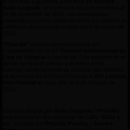
la directora y guionista ganadora del
Oscar®
Sofia Coppola
, se estrenará en Latinoamérica el
26 de diciembre de 2023, con preestrenos
especiales en cines seleccionados. La película se
estrenará abiertamente a partir del 4 de enero de
2024.
“Priscilla”
tuvo su estreno mundial en
Competencia en el 80º
Festival Internacional de
Cine de Venecia
la noche del 4 de septiembre en
donde se llevó el premio a la mejor actriz.
Además, recientemente se anunció que también
se estrenará en el Reino Unido en el
BFI London
Film Festival
de este año, el 9 de octubre de
2023.
Escrita y dirigida por
Sofia Coppola
,
“Priscilla”
está basada en las memorias de 1985
“Elvis y
yo”
, escritas por
Priscilla Presley
y
Sandra
Harmon
. La película está protagonizada por