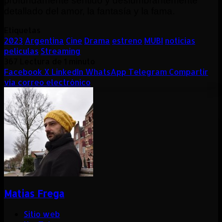
profundamente sentido y deslumbrantemente
detallado del amor, la fantasía y la fama.
Etiquetas
2023
Argentina
Cine
Drama
estreno
MUBI
noticias
peliculas
Streaming
367
Lectura de 1 minuto
Facebook
X
LinkedIn
WhatsApp
Telegram
Compartir
vía correo electrónico
Matias Frega
Sitio web