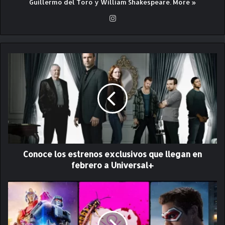
Guillermo del Toro y William Shakespeare.
More »
Ins
ta
gr
am
C
o
n
o
c
e
l
o
s
Conoce los estrenos exclusivos que llegan en
e
s
febrero a Universal+
t
r
F
e
e
n
b
o
r