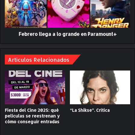
s
e
e
r
x
o
c
l
l
l
u
Febrero llega a lo grande en Paramount+
e
s
g
i
a
v
a
o
Artículos Relacionados
l
s
o
q
g
u
r
e
a
l
n
l
d
e
e
g
e
Fiesta del Cine 2025: qué
“La Shikse”. Crítica
a
n
películas se reestrenan y
n
cómo conseguir entradas
P
e
a
n
r