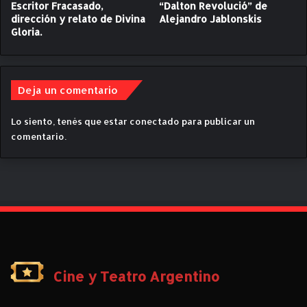
Escritor Fracasado,
“Dalton Revolució” de
f
a
dirección y relato de Divina
Alejandro Jablonskis
e
m
Gloria.
b
o
r
u
e
n
r
t
Deja un comentario
o
+
a
Lo siento, tenés que estar
conectado
para publicar un
U
comentario.
n
i
v
e
r
s
a
l
+
Cine y Teatro Argentino