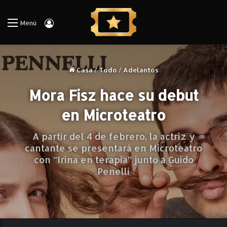
Iniciar Sesión
Menú
Casa
/
Todo
/
Adelantos
Mora Fisz hace su debut
en Microteatro
A partir del 4 de febrero, la actriz y
cantante se presentará en Microteatro
con “Irina en terapia” junto a Guido
Penelli