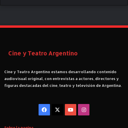
a
r
.
í
C
t
r
i
í
c
t
a
i
.
c
a
Cine y Teatro Argentino
d
e
"
Cine y Teatro Argentino estamos desarrollando contenido
H
audiovisual original, con entrevistas a actores, directores y
o
figuras destacadas del cine, teatro y televisión de Argentina.
m
e
l
e
Facebook
X
YouTube
Instagram
s
s
"
Sobre la pagina
.