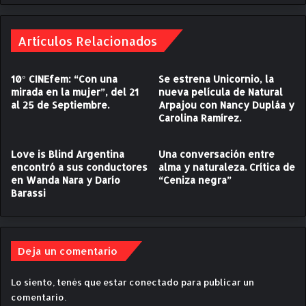
,
s
r
c
e
Artículos Relacionados
a
b
t
e
e
10° CINEfem: “Con una
Se estrena Unicornio, la
l
"
mirada en la mujer”, del 21
nueva película de Natural
d
d
al 25 de Septiembre.
Arpajou con Nancy Dupláa y
e
e
Carolina Ramírez.
y
S
c
a
o
m
Love is Blind Argentina
Una conversación entre
n
encontró a sus conductores
alma y naturaleza. Crítica de
H
en Wanda Nara y Darío
“Ceniza negra”
t
a
Barassi
e
r
s
g
t
r
a
a
Deja un comentario
t
v
a
e
r
Lo siento, tenés que estar
conectado
para publicar un
.
i
C
comentario.