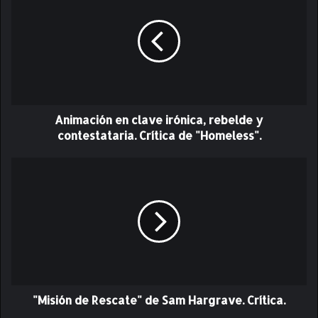
i
m
a
c
i
ó
n
Animación en clave irónica, rebelde y
e
n
contestataria. Crítica de "Homeless".
c
l
"
a
M
v
i
e
s
i
i
r
ó
ó
n
n
d
i
e
c
"Misión de Rescate" de Sam Hargrave. Crítica.
R
a
e