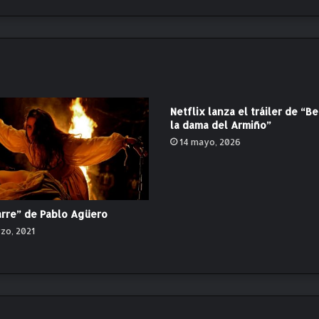
f
e
a
”
d
e
E
Netflix lanza el tráiler de “Be
m
la dama del Armiño”
i
14 mayo, 2026
l
i
e
B
l
rre” de Pablo Agüero
i
zo, 2021
c
h
f
e
l
d