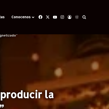
Facebook
X
YouTube
Instagram
Iniciar Sesión
Switch skin
Buscar
tas
Conocenos
agnetizado”
producir la
”