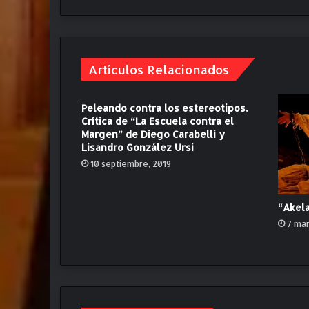
S
i
e
m
Artículos Relacionados
p
r
e
Peleando contra los estereotipos.
h
Crítica de “La Escuela contra el
a
Margen” de Diego Carabelli y
y
Lisandro González Ursi
q
10 septiembre, 2019
u
i
l
“Akela
o
7 mar
m
b
i
t
o
e