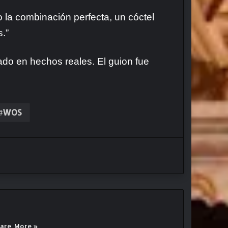
 la combinación perfecta, un cóctel
.”
ado en hechos reales. El guion fue
WOS
eare.
More »