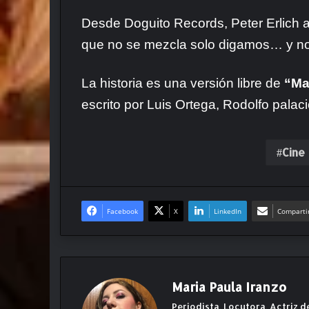
Desde Doguito Records, Peter Erlich a
que no se mezcla solo digamos… y nos
La historia es una versión libre de
“Ma
escrito por Luis Ortega, Rodolfo pala
Cine
Facebook
X
LinkedIn
Compartir
Maria Paula Iranzo
Periodista, Locutora, Actriz d