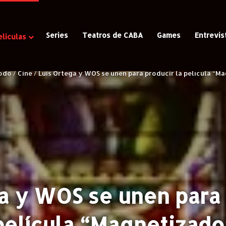
Series
Teatros de CABA
Games
Entrevis
eliculas
odo
/
Cine
/
Luis Ortega y WOS se unen para producir la película “M
a y WOS se unen para 
película “Magnetizado