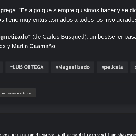
grega. “Es algo que siempre quisimos hacer y se dio
 tiene muy entusiasmados a todos los involucrados
gnetizado”
(de Carlos Busqued), un bestseller bas
cios y Martin Caamaño.
LUIS ORTEGA
Magnetizado
película
 vía correo electrónico
e Voz, Artista. Fan de Marvel, Guillermo del Toro y William Shakesp