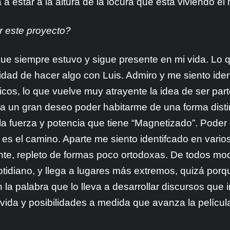
a estar a la altura de la locura que está viviendo e
r este proyecto?
 que siempre estuvo y sigue presente en mi vida. Lo
lidad de hacer algo con Luis. Admiro y me siento iden
icos, lo que vuelve muy atrayente la idea de ser part
 un gran deseo poder habitarme de una forma distint
 la fuerza y potencia que tiene “Magnetizado”. Poder
 es el camino. Aparte me siento identifcado en vari
, repleto de formas poco ortodoxas. De todos modo
cotidiano, y llega a lugares más extremos, quizá por
a palabra que lo lleva a desarrollar discursos que i
ida y posibilidades a medida que avanza la película