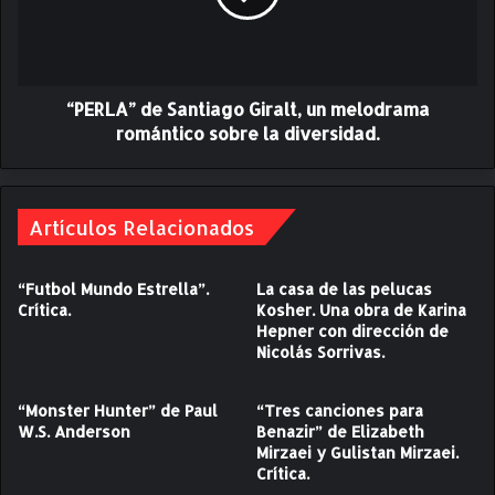
u
A
e
”
b
d
l
e
o
“PERLA” de Santiago Giralt, un melodrama
S
”
a
romántico sobre la diversidad.
e
n
s
t
u
i
n
a
Artículos Relacionados
e
g
s
o
“Futbol Mundo Estrella”.
La casa de las pelucas
t
G
Crítica.
Kosher. Una obra de Karina
r
i
Hepner con dirección de
e
r
Nicolás Sorrivas.
n
a
o
l
e
t
“Monster Hunter” de Paul
“Tres canciones para
s
W.S. Anderson
Benazir” de Elizabeth
,
Mirzaei y Gulistan Mirzaei.
p
u
Crítica.
e
n