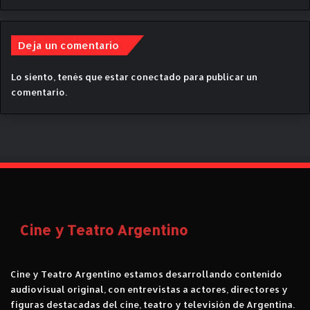
c
m
i
e
a
l
Deja un comentario
l
o
d
d
e
r
Lo siento, tenés que estar
conectado
para publicar un
C
a
comentario.
a
m
n
a
a
r
l
o
E
m
n
á
c
n
u
t
e
i
Cine y Teatro Argentino
n
c
t
o
r
s
Cine y Teatro Argentino estamos desarrollando contenido
o
o
audiovisual original, con entrevistas a actores, directores y
.
b
figuras destacadas del cine, teatro y televisión de Argentina.
r