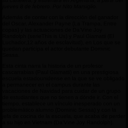
su cartelera, y estrenará en Argentina, a partir del
jueves 8 de febrero. Por Nito Marsiglio.
Además de contar con la dirección del ganador
del Oscar, Alexander Payne (La Trampa, Entre
copas) y las actuaciones de Da’Vine Joy
Randolph (serieThis is Us) y Paul Giamatti (El
Luchador,12 años de esclavitud), en Los que se
quedan participa el actor debutante Dominic
Sessa.
Esta cinta narra la historia de un profesor
cascarrabias (Paul Giamatti) en una prestigiosa
escuela estadounidense en la que se ve obligado
a permanecer en el campus durante las
vacaciones de Navidad para cuidar de un grupo
de estudiantes que no tienen a dónde ir. Con el
tiempo, establece un vínculo inesperado con un
problemático alumno (Dominic Sessa) y con la
jefa de cocina de la escuela, que acaba de perder
a su hijo en Vietnam (Da’Vine Joy Randolph).