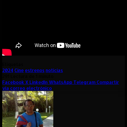
Etiquetas
2024
Cine
estrenos
noticias
291
Lectura de 1 minuto
Facebook
X
LinkedIn
WhatsApp
Telegram
Compartir
vía correo electrónico