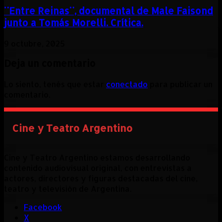
¨Entre Reinas¨, documental de Male Faisond
junto a Tomás Morelli. Crítica.
9 octubre, 2025
Deja un comentario
Lo siento, tenés que estar
conectado
para publicar un
comentario.
Cine y Teatro Argentino
Cine y Teatro Argentino estamos desarrollando
contenido audiovisual original, con entrevistas a
actores, directores y figuras destacadas del cine,
teatro y televisión de Argentina.
Facebook
X