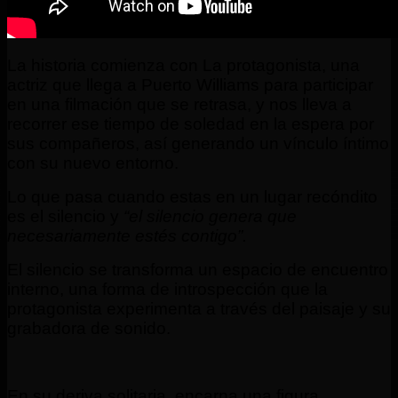
La historia comienza con La protagonista, una
actriz que llega a Puerto Williams para participar
en una filmación que se retrasa, y nos lleva a
recorrer ese tiempo de soledad en la espera por
sus compañeros, así generando un vínculo íntimo
con su nuevo entorno.
Lo que pasa cuando estas en un lugar recóndito
es el silencio y
“el silencio genera que
necesariamente estés contigo”.
El silencio se transforma un espacio de encuentro
interno, una forma de introspección que la
protagonista experimenta a través del paisaje y su
grabadora de sonido.
En su deriva solitaria, encarna una figura