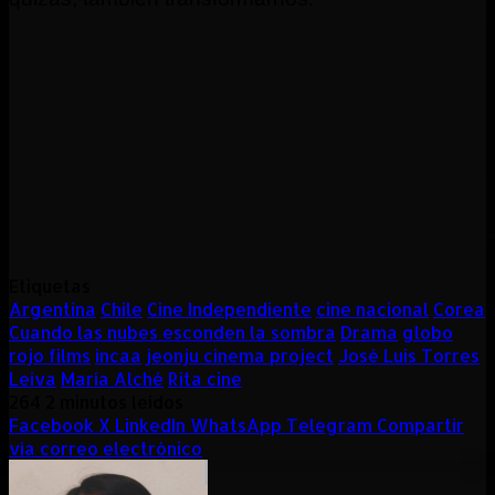
Etiquetas
Argentina
Chile
Cine Independiente
cine nacional
Corea
Cuando las nubes esconden la sombra
Drama
globo
rojo films
incaa
jeonju cinema project
José Luis Torres
Leiva
María Alché
Rita cine
264
2 minutos leídos
Facebook
X
LinkedIn
WhatsApp
Telegram
Compartir
vía correo electrónico