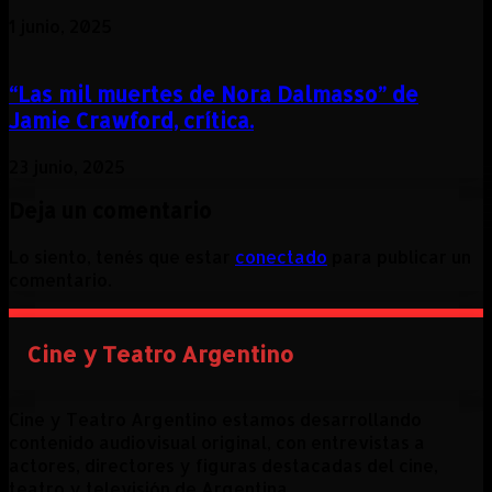
1 junio, 2025
“Las mil muertes de Nora Dalmasso” de
Jamie Crawford, crítica.
23 junio, 2025
Deja un comentario
Lo siento, tenés que estar
conectado
para publicar un
comentario.
Cine y Teatro Argentino
Cine y Teatro Argentino estamos desarrollando
contenido audiovisual original, con entrevistas a
actores, directores y figuras destacadas del cine,
teatro y televisión de Argentina.