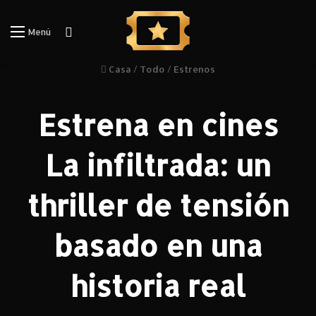
Iniciar Sesión
Menú
Casa
/
Todo
/
Estrenos
Estrena en cines
La infiltrada: un
thriller de tensión
basado en una
historia real