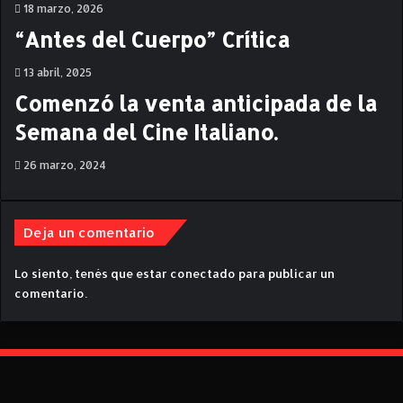
18 marzo, 2026
m
o
“Antes del Cuerpo” Crítica
r
.
13 abril, 2025
"
Comenzó la venta anticipada de la
P
u
Semana del Cine Italiano.
t
a
26 marzo, 2024
s
"
.
Deja un comentario
Lo siento, tenés que estar
conectado
para publicar un
comentario.