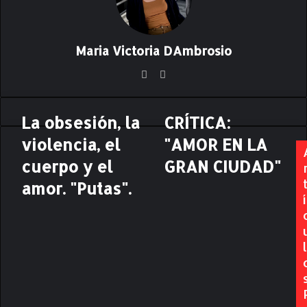
Maria Victoria DAmbrosio
Siti
Ins
o
ta
we
gr
La obsesión, la
CRÍTICA:
L
C
b
am
a
R
violencia, el
"AMOR EN LA
o
Í
b
cuerpo y el
T
GRAN CIUDAD"
s
I
amor. "Putas".
e
C
í
s
A
i
:
ó
"
l
n
A
,
M
l
O
a
R
v
E