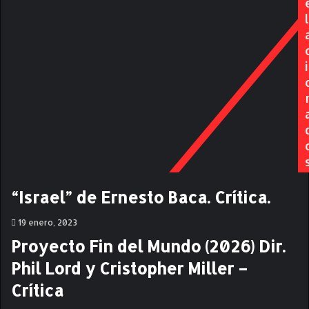
i
N
l
o
L
l
A
e
G
i
n
R
c
A
i
N
a
C
,
I
e
U
l
D
c
A
u
D
“Israel” de Ernesto Baca. Crítica.
e
"
r
19 enero, 2023
p
Proyecto Fin del Mundo (2026) Dir.
o
y
Phil Lord y Cristopher Miller –
e
Crítica
l
a