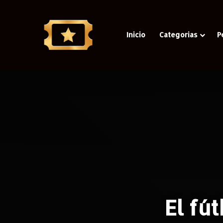
Inicio
Categorias
P
El fút