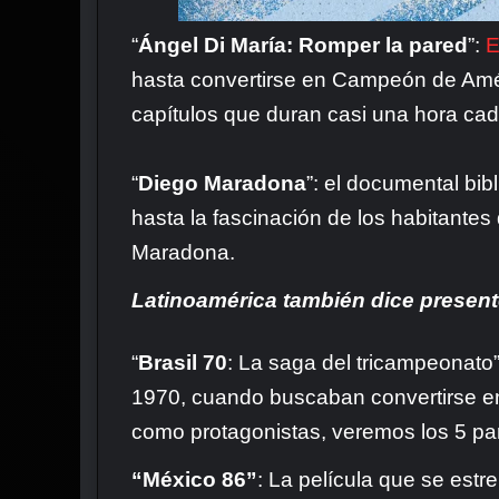
“
Ángel Di María: Romper la pared
”:
E
hasta convertirse en Campeón de Amér
capítulos que duran casi una hora ca
“
Diego Maradona
”: el documental bib
hasta la fascinación de los habitante
Maradona.
Latinoamérica también dice present
“
Brasil 70
: La saga del tricampeonato”
1970, cuando buscaban convertirse en
como protagonistas, veremos los 5 parti
“México 86”
: La película que se est