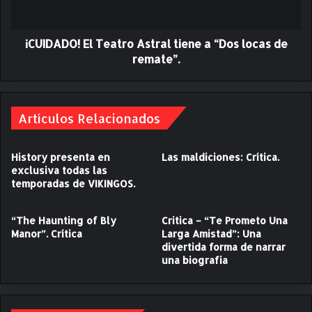
e
O
s
!
e
¡CUIDADO! El Teatro Astral tiene a “Dos locas de
E
n
l
remate”.
j
T
u
e
l
a
i
t
Artículos Relacionados
o
r
e
o
History presenta en
Las maldiciones: Crítica.
n
A
exclusiva todas las
e
s
temporadas de VIKINGOS.
l
t
H
r
B
a
“The Haunting of Bly
Critica – “Te Prometo Una
O
l
Manor”. Crítica
Larga Amistad”: Una
M
divertida forma de narrar
t
una biografia
A
i
X
e
.
n
e