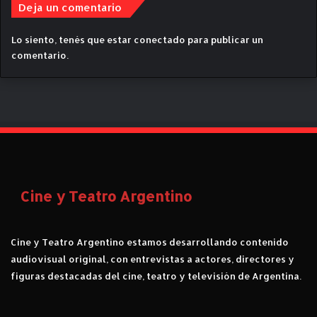
Deja un comentario
a
“
D
Lo siento, tenés que estar
conectado
para publicar un
o
comentario.
s
l
o
c
a
s
d
e
r
Cine y Teatro Argentino
e
m
a
Cine y Teatro Argentino estamos desarrollando contenido
t
audiovisual original, con entrevistas a actores, directores y
e
figuras destacadas del cine, teatro y televisión de Argentina.
”
.