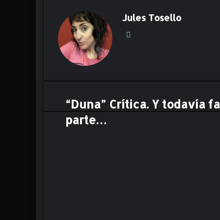
Jules Tosello
Ins
ta
gr
am
“Duna” Crítica. Y todavía f
“
D
parte…
u
n
a
”
C
r
í
t
i
c