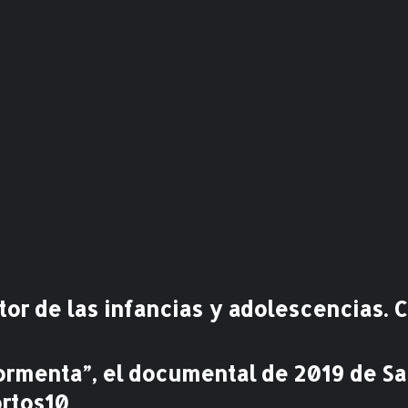
n
b
r
e
v
e
c
o
m
i
e
n
z
a
l
a
r de las infancias y adolescencias. Cr
2
1
e
tormenta”, el documental de 2019 de S
d
i
ortos10