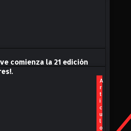
eve comienza la 21 edición
es!.
A
r
t
í
c
u
l
o