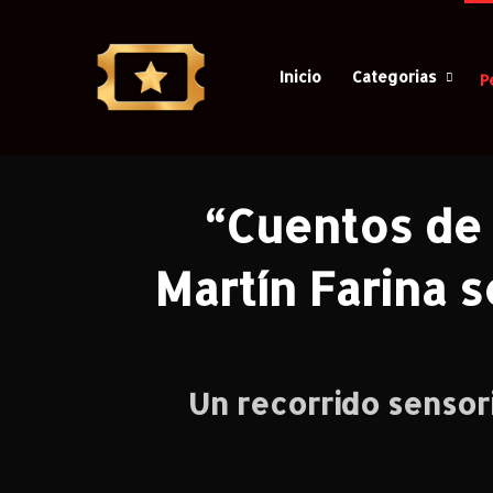
Inicio
Categorias
P
Casa
/
Todo
/
Cine
/
“Cuentos 
“Cuentos de 
Martín Farina s
Un recorrido sensor