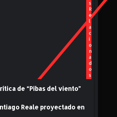
s
R
e
l
a
c
i
o
n
a
d
o
s
ítica de “Pibas del viento”
antiago Reale proyectado en