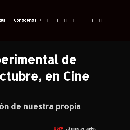
Facebook
X
YouTube
Instagram
Iniciar Sesión
Switch skin
Buscar
tas
Conocenos
 21 de Octubre, en Cine Gaumont
perimental de
Octubre, en Cine
ón de nuestra propia
589
3 minutos leídos