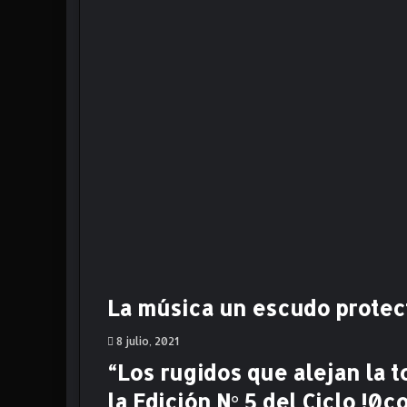
a
.
Y
t
o
d
a
v
í
a
f
a
l
t
a
l
La música un escudo protecto
a
s
8 julio, 2021
e
“Los rugidos que alejan la 
g
u
la Edición N° 5 del Ciclo !0c