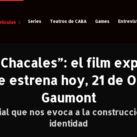
Series
Teatros de CABA
Games
Entrevis
eliculas
de Chacales”: el film experimental de Martín Farina se estrena hoy,
Chacales”: el film ex
e estrena hoy, 21 de 
Gaumont
ial que nos evoca a la construcci
identidad