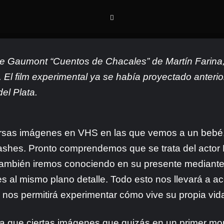
e Gaumont “Cuentos de Chacales” de Martín Farina, 
dor. El film experimental ya se había proyectado anter
el Plata.
rsas imágenes en VHS en las que vemos a un bebé,
flashes. Pronto comprendemos que se trata del actor
en también iremos conociendo en su presente median
 al mismo plano detalle. Todo esto nos llevará a a
 nos permitirá experimentar cómo vive su propia vida
a que ciertas imágenes que quizás en un primer m