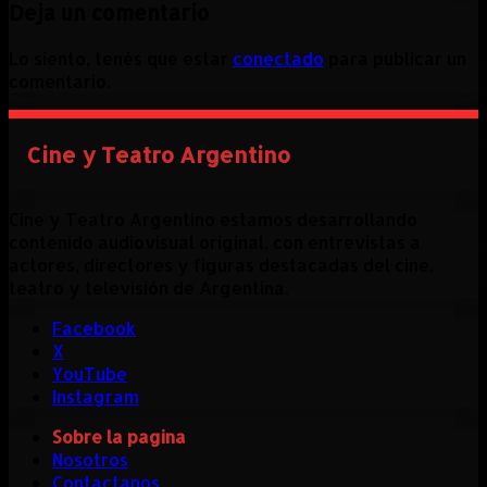
Deja un comentario
Lo siento, tenés que estar
conectado
para publicar un
comentario.
Cine y Teatro Argentino
Cine y Teatro Argentino estamos desarrollando
contenido audiovisual original, con entrevistas a
actores, directores y figuras destacadas del cine,
teatro y televisión de Argentina.
Facebook
X
YouTube
Instagram
Sobre la pagina
Nosotros
Contactanos