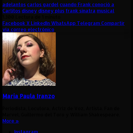
adelantos
carlos gardel
cuando Frank conoció a
Carlitos
disney
disney plus
frank sinatra
musical
1.300
Lectura de 1 minuto
Facebook
X
LinkedIn
WhatsApp
Telegram
Compartir
vía correo electrónico
Maria Paula Iranzo
Periodista, Locutora, Actriz de Voz, Artista. Fan de
Marvel, Guillermo del Toro y William Shakespeare.
More »
Instagram