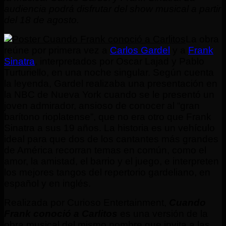
audiencia podrá disfrutar del show musical a partir
del 18 de agosto.
La obra
reúne por primera vez a
Carlos Gardel
y a
Frank
Sinatra
, interpretados por Oscar Lajad y Pablo
Turturiello, en una noche singular. Según cuenta
la leyenda, Gardel realizaba una presentación en
la NBC de Nueva York cuando se le presentó un
joven admirador, ansioso de conocer al “gran
barítono rioplatense”, que no era otro que Frank
Sinatra a sus 19 años. La historia es un vehículo
ideal para que dos de los cantantes más grandes
de América recorran temas en común, como el
amor, la amistad, el barrio y el juego, e interpreten
los mejores tangos del repertorio gardeliano, en
español y en inglés.
Realizada por Curioso Entertainment,
Cuando
Frank conoció a Carlitos
es una versión de la
obra musical del mismo nombre que invita a las