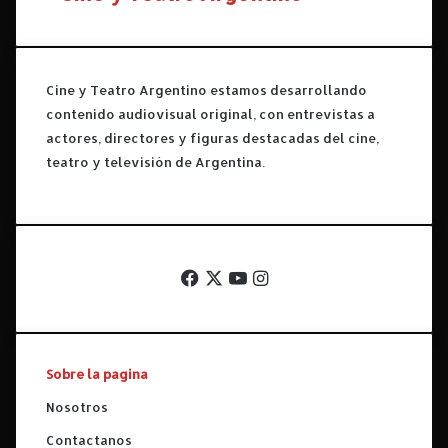
n
n
n
f
i
i
k
e
o
r
Cine y Teatro Argentino estamos desarrollando
v
n
contenido audiovisual original, con entrevistas a
.
o
actores, directores y figuras destacadas del cine,
G
teatro y televisión de Argentina.
r
a
n
d
e
Facebook
X
"
YouTube
Instagram
d
e
A
l
Sobre la pagina
b
e
Nosotros
r
Contactanos
t