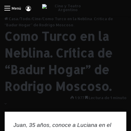
Iniciar Sesión
Menú
Casa
/
Todo
/
Cine
/
Como Turco en la Neblina. Crítica de
“Badur Hogar” de Rodrigo Moscoso.
Como Turco en la
Neblina. Crítica de
“Badur Hogar” de
Rodrigo Moscoso.
1.977
Lectura de 1 minuto
Juan, 35 años, conoce a Luciana en el