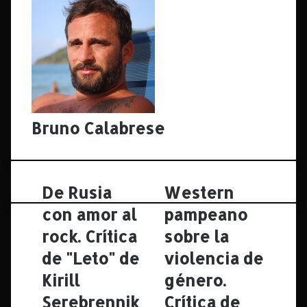
Bruno Calabrese
De Rusia
Western
D
W
e
e
con amor al
pampeano
R
s
u
rock. Crítica
t
sobre la
s
e
de "Leto" de
violencia de
i
r
a
n
Kirill
género.
c
p
Serebrennik
Crítica de
o
a