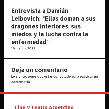
"
a
L
d
Entrevista a Damián
e
e
Leibovich: “Ellas doman a sus
t
g
o
é
dragones interiores, sus
"
n
miedos y la lucha contra la
d
e
e
r
enfermedad”
K
o
10 marzo, 2023
i
.
r
C
i
r
l
í
Deja un comentario
l
t
S
i
Lo siento, tenés que estar
conectado
para publicar un
e
c
comentario.
r
a
e
d
b
e
r
"
e
I
Cine y Teatro Argentino