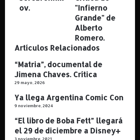
n
m
ov.
"Infierno
a
p
Grande" de
m
e
o
a
Alberto
r
n
Romero.
a
o
l
s
Artículos Relacionados
r
o
o
b
“Matria”, documental de
c
r
k
e
Jimena Chaves. Crítica
.
l
29 mayo, 2026
C
a
r
v
Ya llega Argentina Comic Con
í
i
t
o
9 noviembre, 2024
i
l
c
e
“El libro de Boba Fett” llegará
a
n
el 29 de diciembre a Disney+
d
c
e
i
3 noviembre, 2021