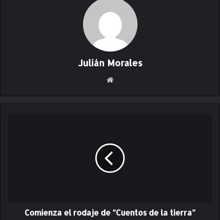
Julián Morales
Siti
o
we
b
C
o
m
i
e
n
z
a
e
Comienza el rodaje de “Cuentos de la tierra”
l