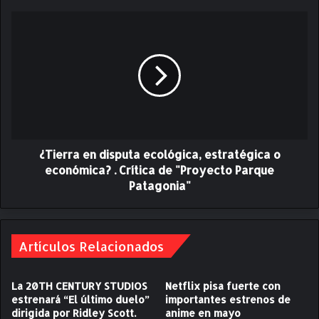
r
o
¿
d
T
a
i
j
e
e
r
d
r
e
a
“
e
C
n
u
¿Tierra en disputa ecológica, estratégica o
d
e
i
económica? . Crítica de "Proyecto Parque
n
s
Patagonia"
t
p
o
u
s
t
d
a
Artículos Relacionados
e
e
l
c
La 20TH CENTURY STUDIOS
Netflix pisa fuerte con
a
o
estrenará “El último duelo”
importantes estrenos de
t
l
dirigida por Ridley Scott.
anime en mayo
i
ó