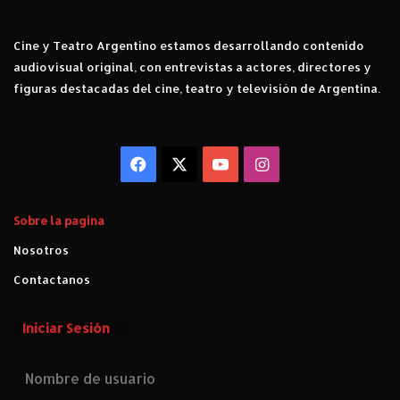
ó
m
Cine y Teatro Argentino estamos desarrollando contenido
i
audiovisual original, con entrevistas a actores, directores y
c
a
figuras destacadas del cine, teatro y televisión de Argentina.
?
.
C
r
Facebook
X
YouTube
Instagram
í
t
i
Sobre la pagina
c
Nosotros
a
d
Contactanos
e
"
Iniciar Sesión
P
r
o
y