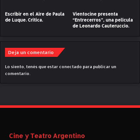
e
g
r
i
Escribir en el Aire de Paula
Vientocine presenta
r
c
de Luque. Crítica.
“Entrecerros”, una película
a
a
de Leonardo Cauteruccio.
”
,
e
s
t
Deja un comentario
r
a
Lo siento, tenés que estar
conectado
para publicar un
t
comentario.
é
g
i
c
a
o
e
c
o
Cine y Teatro Argentino
n