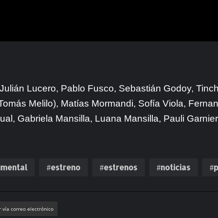
 Julián Lucero, Pablo Fusco, Sebastián Godoy, Tin
 (Tomás Melilo), Matías Mormandi, Sofía Viola, Fern
l, Gabriela Mansilla, Luana Mansilla, Pauli Garnier,
mental
estreno
estrenos
noticias
p
 vía correo electrónico