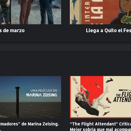
i
t
o
e
l
os de marzo
Llega a Quito el Fe
F
e
s
t
i
v
a
l
d
e
C
i
n
e
d
madores” de Marina Zeising.
“The Flight Attendant” Crític
e
.
Mejor sobria que mal acomp