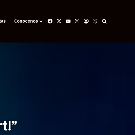
Facebook
X
YouTube
Instagram
Iniciar Sesión
Switch skin
Buscar
tas
Conocenos
t!”