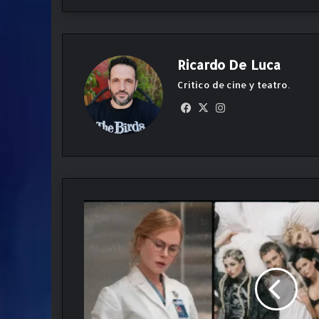
Ricardo De Luca
Crítico de cine y teatro.
Fa
X
Ins
ce
ta
bo
gr
ok
am
P
r
i
m
e
V
i
d