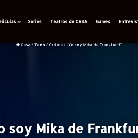
eliculas
Series
Teatros de CABA
Games
Entrevis
Casa
/
Todo
/
Critica
/
“Yo soy Mika de Frankfurt!”
o soy Mika de Frankfur