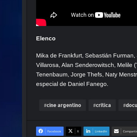
Elenco
Mika de Frankfurt, Sebastián Furman,
Villarosa, Alan Senderowitsch, Melile
Tenenbaum, Jorge Thefs, Naty Menstrua
especial de Daniel Fanego.
cine argentino
crítica
docu
Facebook
X
LinkedIn
Compartir