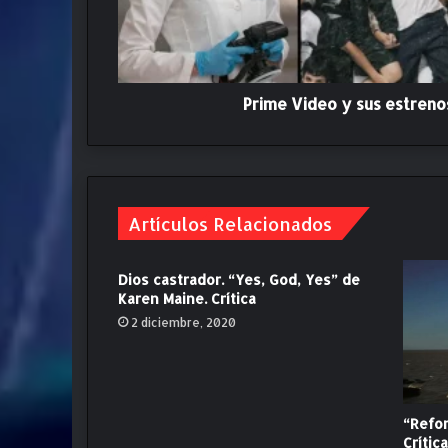
e
o
y
s
u
Prime Video y sus estren
s
e
s
t
r
Artículos Relacionados
e
n
o
Dios castrador. “Yes, God, Yes” de
s
Karen Maine. Crítica
d
2 diciembre, 2020
e
m
a
r
z
“Refor
o
Crítica