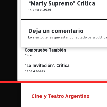
l
“Marty Supremo” Crítica
a
14 enero, 2026
s
i
e
s
Deja un comentario
t
a
Lo siento, tenés que estar
conectado
para publica
"
a
Compruebe También
r
C
Cine
r
e
a
“La Invitación”. Crítica
r
s
r
hace 4 horas
ó
a
c
r
o
n
l
Cine y Teatro Argentino
o
s
"