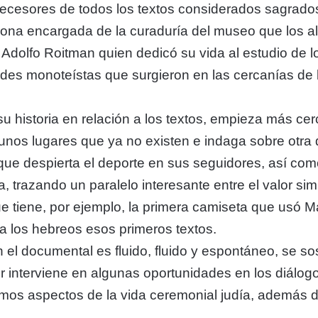
decesores de todos los textos considerados sagrados 
na encargada de la curaduría del museo que los al
o Adolfo Roitman quien dedicó su vida al estudio de l
andes monoteístas que surgieron en las cercanías de
historia en relación a los textos, empieza más cerca
algunos lugares que ya no existen e indaga sobre otra
o que despierta el deporte en sus seguidores, así co
a, trazando un paralelo interesante entre el valor sim
que tiene, por ejemplo, la primera camiseta que usó
ra los hebreos esos primeros textos.
el documental es fluido, fluido y espontáneo, se sos
tor interviene en algunas oportunidades en los diálo
os aspectos de la vida ceremonial judía, además de