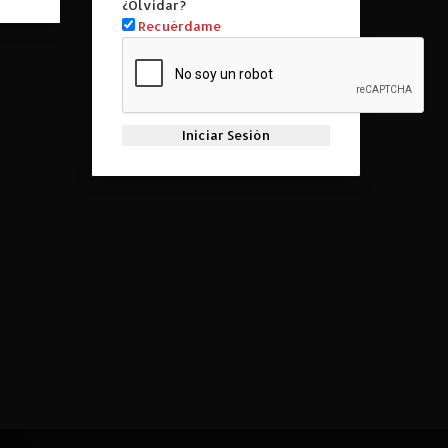
¿Olvidar?
Recuérdame
Iniciar Sesión