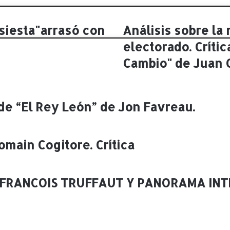
 siesta"arrasó con
Análisis sobre la
A
n
electorado. Críti
á
l
Cambio" de Juan 
i
s
i
s
 de “El Rey León” de Jon Favreau.
s
o
b
Romain Cogitore. Crítica
r
e
l
a
FRANCOIS TRUFFAUT Y PANORAMA INT
m
a
n
i