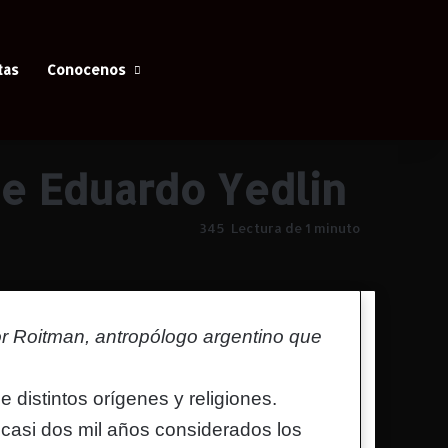
Facebook
X
YouTube
Instagram
Iniciar Sesión
Switch skin
Buscar
tas
Conocenos
de Eduardo Yedlin
345
Lectura de 1 minuto
or Roitman, antropólogo argentino que
 distintos orígenes y religiones.
 casi dos mil años considerados los