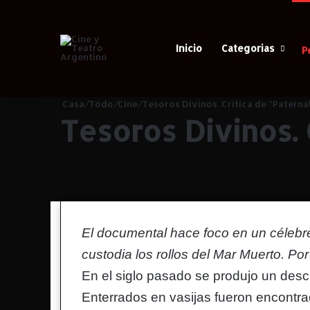
Inicio
Categorias
P
Casa
/
Todo
/
Cine
/
Tesoros Divinos. Crítica de “Paterna
Tesoros Divinos. 
El documental hace foco en un célebre
custodia los rollos del Mar Muerto. Po
En el siglo pasado se produjo un descu
Enterrados en vasijas fueron encontra