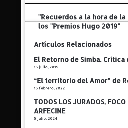
"Recuerdos a la hora de la
"
R
los "Premios Hugo 2019"
e
c
u
Artículos Relacionados
e
r
d
El Retorno de Simba. Crítica
o
16 julio, 2019
s
a
“El territorio del Amor” de 
l
a
16 febrero, 2022
h
o
TODOS LOS JURADOS, FOCO 
r
ARFECINE
a
d
5 julio, 2024
e