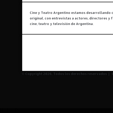
P
r
Cine y Teatro Argentino estamos desarrollando 
e
original, con entrevistas a actores, directores y
m
cine, teatro y televisión de Argentina.
i
o
s
H
Facebook
u
X
g
YouTube
o
Instagram
2
0
1
© Copyright 2026, Todos los derechos reservados |
C
9
Facebook
"
X
YouTube
Instagram
Facebook
X
WhatsApp
Telegram
Volver
al