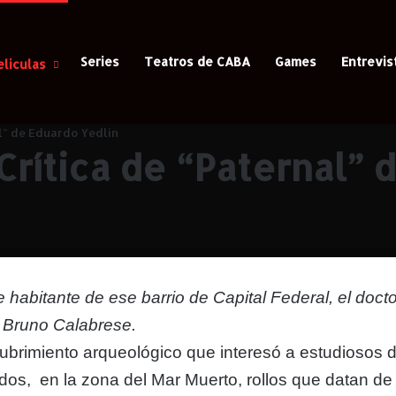
Series
Teatros de CABA
Games
Entrevis
eliculas
l” de Eduardo Yedlin
Crítica de “Paternal” 
 habitante de ese barrio de Capital Federal, el doct
r Bruno Calabrese.
brimiento arqueológico que interesó a estudiosos de
dos, en la zona del Mar Muerto, rollos que datan de