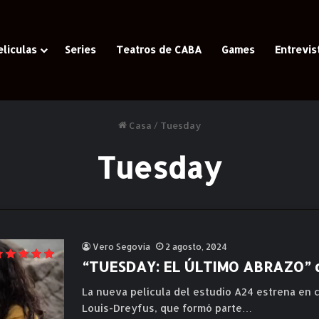
eliculas
Series
Teatros de CABA
Games
Entrevis
Casa
/
Tuesday
Tuesday
Vero Segovia
2 agosto, 2024
“TUESDAY: EL ÚLTIMO ABRAZO” de
La nueva película del estudio A24 estrena en c
Louis-Dreyfus, que formó parte…