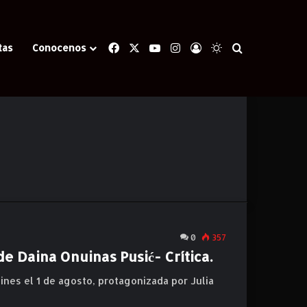
Facebook
X
YouTube
Instagram
Iniciar Sesión
Switch skin
Buscar
tas
Conocenos
0
357
 Daina Onuinas Pusić- Crítica.
ines el 1 de agosto, protagonizada por Julia