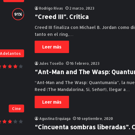
Rodrigo Rivas
2 marzo, 2023
“Creed III”. Crítica
Creed III finaliza con Michael B. Jordan como d
tanto en el ring,…
Leer más
Adelantos
Jules Tosello
16 febrero, 2023
“Ant-Man and The Wasp: Quantuma
“Ant-Man and The Wasp: Quantumania”, la nuev
Reed (The Mandalorina, Sí, Señor!), llegar a…
Leer más
Cine
Agustina Erquiaga
10 septiembre, 2020
“Cincuenta sombras liberadas”. Cr