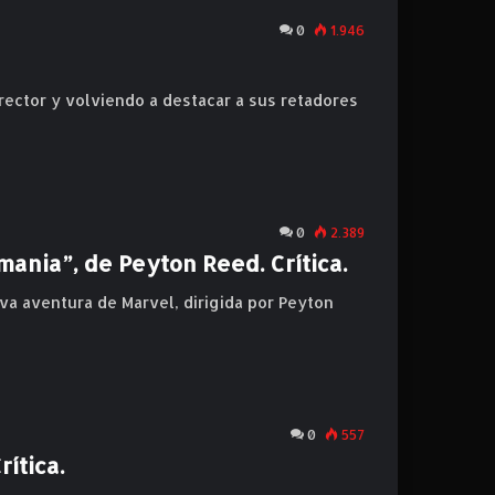
0
1.946
irector y volviendo a destacar a sus retadores
0
2.389
nia”, de Peyton Reed. Crítica.
a aventura de Marvel, dirigida por Peyton
0
557
ítica.