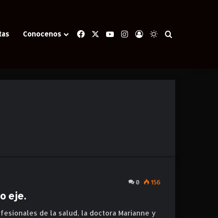
Facebook
X
YouTube
Instagram
Iniciar Sesión
Switch skin
Buscar
tas
Conocenos
0
156
o eje.
ofesionales de la salud, la doctora Marianne y