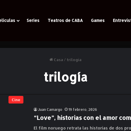
eliculas
Series
Teatros de CABA
Games
Entrevis
Casa
/
trilogía
trilogía
Cine
Juan Camargo
19 febrero, 2026
“Love”, historias con el amor com
El film noruego retrata las historias de dos pr