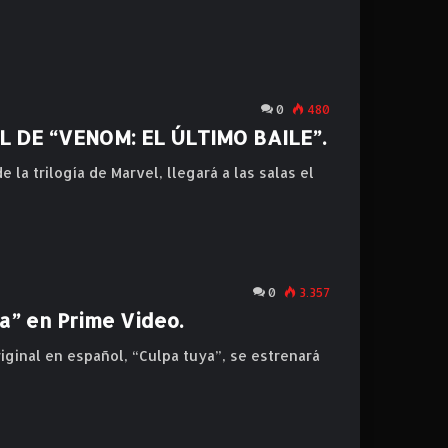
0
480
 DE “VENOM: EL ÚLTIMO BAILE”.
la trilogía de Marvel, llegará a las salas el
0
3.357
ya” en Prime Video.
iginal en español, “Culpa tuya”, se estrenará