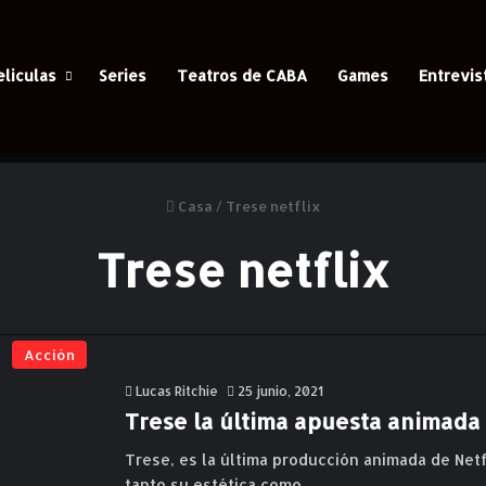
eliculas
Series
Teatros de CABA
Games
Entrevis
Casa
/
Trese netflix
Trese netflix
Acción
Lucas Ritchie
25 junio, 2021
Trese la última apuesta animada 
Trese, es la última producción animada de Netf
tanto su estética como…