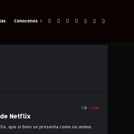
Facebook
X
YouTube
Instagram
Iniciar Sesión
Switch skin
Buscar
tas
Conocenos
0
330
de Netflix
lix, que si bien se presenta como un anime,