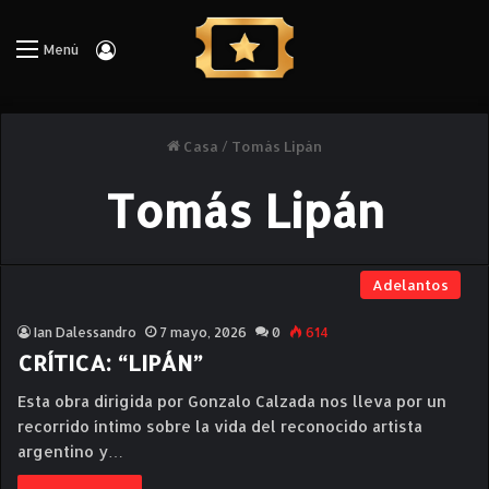
Iniciar Sesión
Menú
Casa
/
Tomás Lipán
Tomás Lipán
Adelantos
Ian Dalessandro
7 mayo, 2026
0
614
CRÍTICA: “LIPÁN”
Esta obra dirigida por Gonzalo Calzada nos lleva por un
recorrido íntimo sobre la vida del reconocido artista
argentino y…