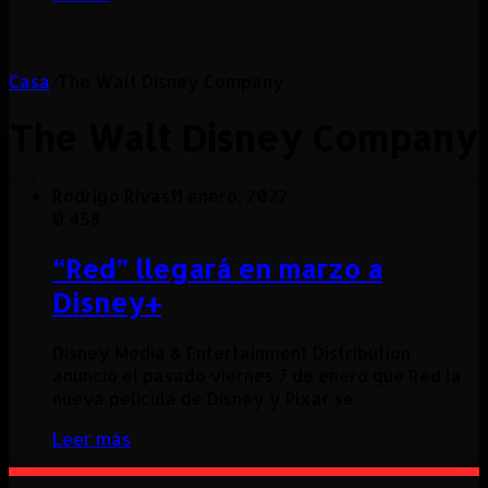
Casa
/
The Walt Disney Company
The Walt Disney Company
Rodrigo Rivas
11 enero, 2022
0
458
“Red” llegará en marzo a
Disney+
Disney Media & Entertainment Distribution
anunció el pasado viernes 7 de enero que Red la
nueva película de Disney y Pixar se…
Leer más