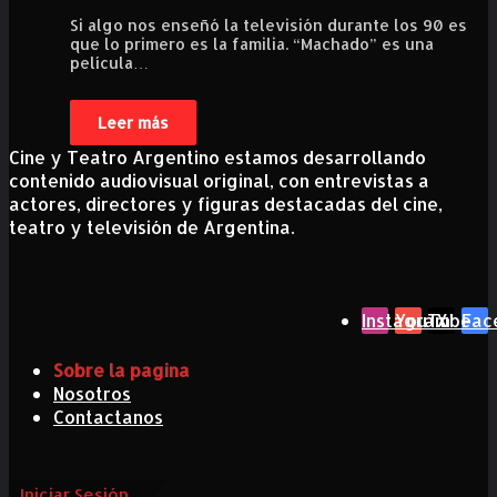
Si algo nos enseñó la televisión durante los 90 es
que lo primero es la familia. “Machado” es una
película…
Leer más
Cine y Teatro Argentino estamos desarrollando
contenido audiovisual original, con entrevistas a
actores, directores y figuras destacadas del cine,
teatro y televisión de Argentina.
Instagram
YouTube
X
Fac
Sobre la pagina
Nosotros
Contactanos
Iniciar Sesión