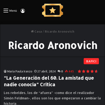
Iniciar Sesión
Menú
Casa
/
Ricardo Aronovich
Ricardo Aronovich
BAFICI
Maria Paula Iranzo
27 abril, 2024
0
445
“La Generación del 60. La amistad que
nadie conocía” Crítica
Los rebeldes, los de “afuera” -como dice el realizador
Simón Feldman-, ellos son los que empezaron a cambiar la
historia…