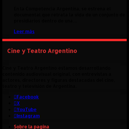
En la Competencia Argentina, se estrena el
documental que retrata la vida de un conjunto de
presidiarios dentro de una…
Leer más
Cine y Teatro Argentino
Cine y Teatro Argentino estamos desarrollando
contenido audiovisual original, con entrevistas a
actores, directores y figuras destacadas del cine,
teatro y televisión de Argentina.
Facebook
X
YouTube
Instagram
Sobre la pagina