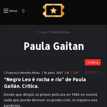
Iniciar Sesión
Menú
Casa
/
Paula Gaitan
Paula Gaitan
Critica
Francisco Mendes Moas
16 junio, 2021
0
259
“Negro Leo é rocha e rio” de Paula
Gaitán. Crítica.
Desde que dirigió su primer película en 1988 no existió
nada que pueda detener su producción, ni siquiera una
pandemia…