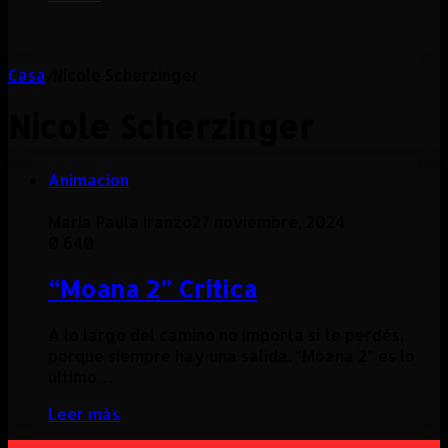
Casa
/
Nicole Scherzinger
Nicole Scherzinger
Animacion
Maria Paula Iranzo
27 noviembre, 2024
0
640
“Moana 2” Crítica
A lo largo del camino no importa si te perdés,
porque siempre hay una salida. “Moana 2” es lo
último…
Leer más