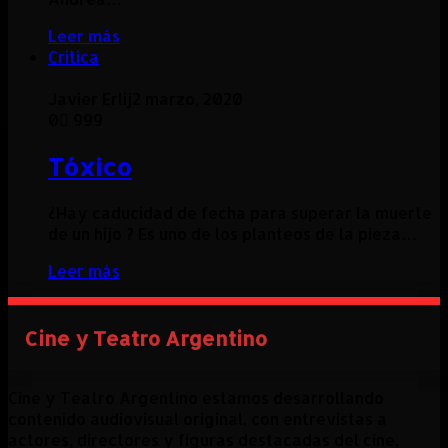
Leer más
Critica
Javier Erlij
2 marzo, 2020
0
999
Tóxico
¿Hay caducidad de fecha para superar la muerte
de un hijo ? Es uno de los planteos de la pieza…
Leer más
Cine y Teatro Argentino
Cine y Teatro Argentino estamos desarrollando
contenido audiovisual original, con entrevistas a
actores, directores y figuras destacadas del cine,