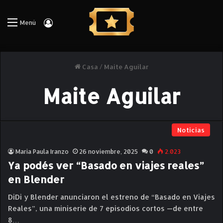
Iniciar Sesión
Menú
Casa
/
Maite Aguilar
Maite Aguilar
Noticias
Maria Paula Iranzo
26 noviembre, 2025
0
2.023
Ya podés ver “Basado en viajes reales”
en Blender
DiDi y Blender anunciaron el estreno de “Basado en Viajes
Reales”, una miniserie de 7 episodios cortos —de entre
8…