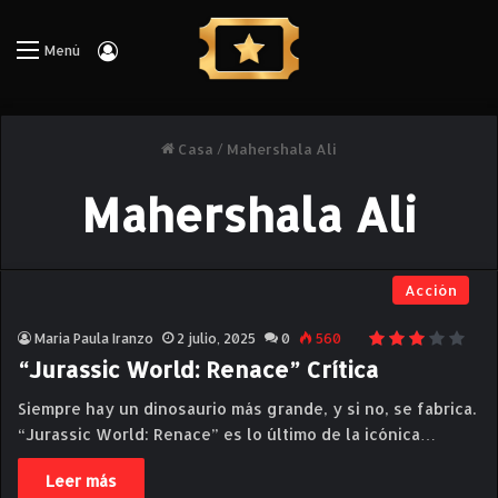
Iniciar Sesión
Menú
Casa
/
Mahershala Ali
Mahershala Ali
Acción
Maria Paula Iranzo
2 julio, 2025
0
560
“Jurassic World: Renace” Crítica
Siempre hay un dinosaurio más grande, y si no, se fabrica.
“Jurassic World: Renace” es lo último de la icónica…
Leer más