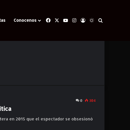
Facebook
X
YouTube
Instagram
Iniciar Sesión
Switch skin
Buscar
tas
Conocenos
0
304
tica
etera en 2015 que el espectador se obsesionó