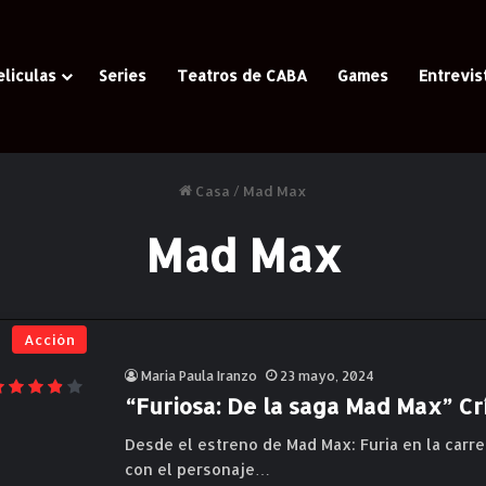
eliculas
Series
Teatros de CABA
Games
Entrevis
Casa
/
Mad Max
Mad Max
Acción
Maria Paula Iranzo
23 mayo, 2024
“Furiosa: De la saga Mad Max” Crí
Desde el estreno de Mad Max: Furia en la carr
con el personaje…