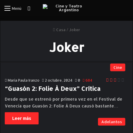
Iniciar Sesión
Menú
Casa
/
Joker
Joker
Cine
Maria Paula Iranzo
2 octubre, 2024
0
684
“Guasón 2: Folie À Deux” Crítica
Desde que se estrenó por primera vez en el Festival de
Venecia que Guasón 2: Folie À Deux causó bastante…
Leer más
Adelantos