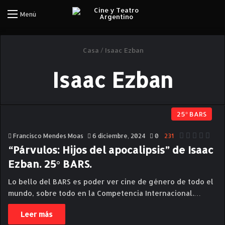
Iniciar Sesión
Menú
Casa
/
Isaac Ezban
Isaac Ezban
25° BARS
Francisco Mendes Moas
6 diciembre, 2024
0
231
“Párvulos: Hijos del apocalipsis” de Isaac
Ezban. 25° BARS.
Lo bello del BARS es poder ver cine de género de todo el
mundo, sobre todo en la Competencia Internacional.…
Leer más