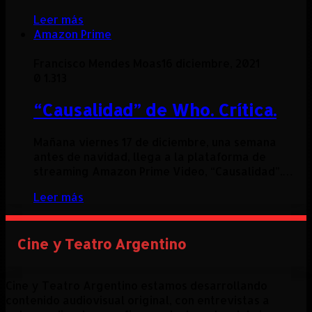
Leer más
Amazon Prime
Francisco Mendes Moas
16 diciembre, 2021
0
1.313
“Causalidad” de Who. Crítica.
Mañana viernes 17 de diciembre, una semana
antes de navidad, llega a la plataforma de
streaming Amazon Prime Video, “Causalidad”.…
Leer más
Cine y Teatro Argentino
Cine y Teatro Argentino estamos desarrollando
contenido audiovisual original, con entrevistas a