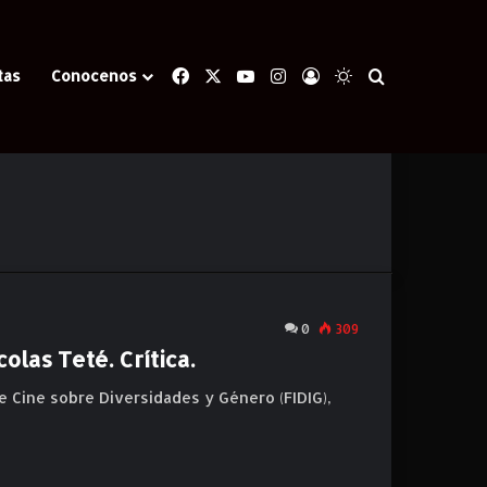
Facebook
X
YouTube
Instagram
Iniciar Sesión
Switch skin
Buscar
tas
Conocenos
0
309
olas Teté. Crítica.
de Cine sobre Diversidades y Género (FIDIG),