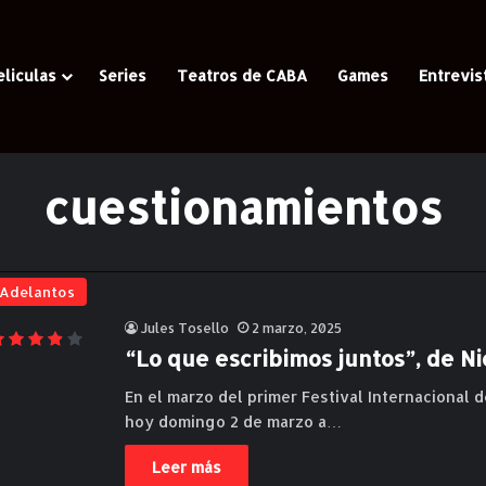
eliculas
Series
Teatros de CABA
Games
Entrevis
Casa
/
cuestionamientos
cuestionamientos
Adelantos
Jules Tosello
2 marzo, 2025
“Lo que escribimos juntos”, de Nic
En el marzo del primer Festival Internacional 
hoy domingo 2 de marzo a…
Leer más