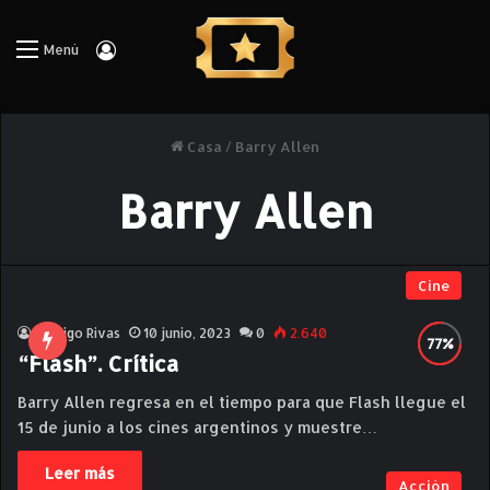
Iniciar Sesión
Menú
Casa
/
Barry Allen
Barry Allen
Cine
Rodrigo Rivas
10 junio, 2023
0
2.640
“Flash”. Crítica
Barry Allen regresa en el tiempo para que Flash llegue el
15 de junio a los cines argentinos y muestre…
Leer más
Acción