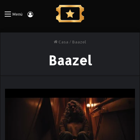
Iniciar Sesión
Menú
Casa
/
Baazel
Baazel