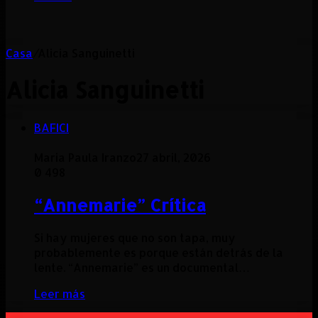
Casa
/
Alicia Sanguinetti
Alicia Sanguinetti
BAFICI
Maria Paula Iranzo
27 abril, 2026
0
498
“Annemarie” Crítica
Si hay mujeres que no son tapa, muy
probablemente es porque están detrás de la
lente. “Annemarie” es un documental…
Leer más