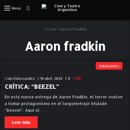
Iniciar Sesión
Menú
Casa
/
Aaron fradkin
Aaron fradkin
Adelantos
Ian Dalessandro
10 abril, 2026
0
918
CRÍTICA: “BEEZEL”
En esta nueva entrega de Aaron Fradkin, el terror vuelve
a tomar protagonismo en el largometraje titulado
“Beezel”. Aquí el…
Leer más