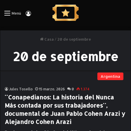
Iniciar Sesión
Menú
Casa
/
20 de septiembre
20 de septiembre
Argentina
Jules Tosello
15 marzo, 2026
0
1.374
¨Conapedianos: La historia del Nunca
Más contada por sus trabajadores¨,
documental de Juan Pablo Cohen Arazi y
Alejandro Cohen Arazi