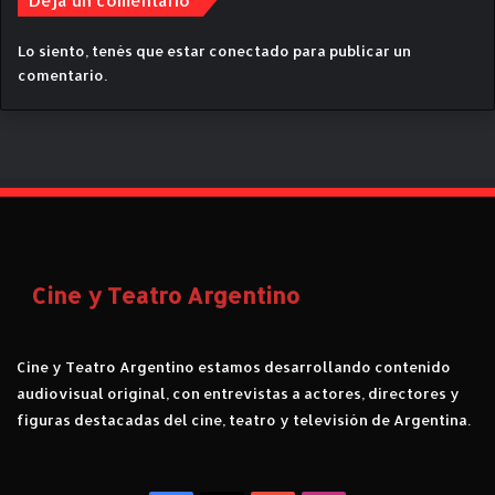
Deja un comentario
e
n
Lo siento, tenés que estar
conectado
para publicar un
t
comentario.
a
r
á
e
l
3
°
A
R
Cine y Teatro Argentino
D
E
R
Cine y Teatro Argentino estamos desarrollando contenido
E
N
audiovisual original, con entrevistas a actores, directores y
L
figuras destacadas del cine, teatro y televisión de Argentina.
A
F
R