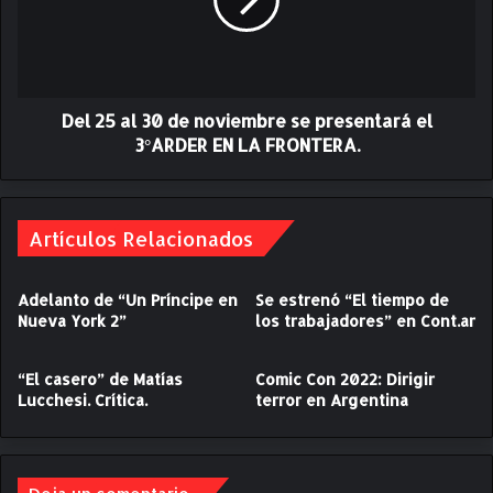
”
5
C
a
r
l
í
3
t
0
i
Del 25 al 30 de noviembre se presentará el
d
c
e
3°ARDER EN LA FRONTERA.
a
n
o
v
i
Artículos Relacionados
e
m
Adelanto de “Un Príncipe en
Se estrenó “El tiempo de
b
Nueva York 2”
los trabajadores” en Cont.ar
r
e
s
“El casero” de Matías
Comic Con 2022: Dirigir
e
Lucchesi. Crítica.
terror en Argentina
p
r
e
s