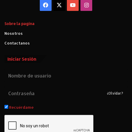
O
Facebook
X
YouTube
Instagram
N
T
E
Sobre la pagina
R
Nosotros
A
.
Contactanos
Iniciar Sesión
¿Olvidar?
Recuérdame