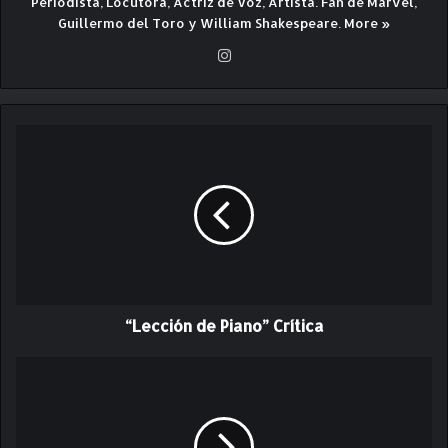
Periodista, Locutora, Actriz de Voz, Artista. Fan de Marvel,
Guillermo del Toro y William Shakespeare.
More »
Ins
ta
gr
am
“
L
e
c
c
i
ó
n
d
“Lección de Piano” Crítica
e
P
i
D
a
e
n
l
o
2